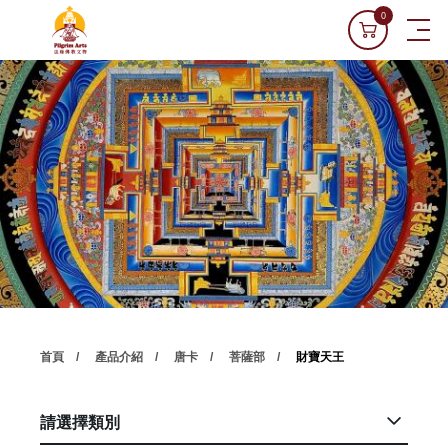
0
首頁
產品介紹
唐卡
菩薩部
財寶天王
請選擇類別